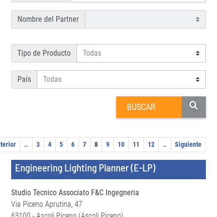
Nombre del Partner
Tipo de Producto
País
terior
..
3
4
5
6
7
8
9
10
11
12
..
Siguiente
Engineering Lighting Planner (E-LP)
Studio Tecnico Associato F&C Ingegneria
Via Piceno Aprutina, 47
63100 - Ascoli Piceno (Ascoli Piceno)