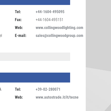
Tel:
+44-1604-495095
Fax:
+44-1604-495151
Web:
www.collingwoodlighting.com
el
E-mail:
sales@collingwoodgroup.com
A
Tel:
+39-02-280071
Web:
www.autostrade.it/it/tecne