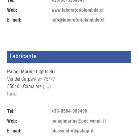
Tel:
+56-98-5204941
Web:
www.laboratoriolambda.cl
E-mail:
info@laboratoriolambda.cl
Fabricante
Palagi Marine Lights Srl
Via dei Carpentieri 75/77
55040 - Camaiore (LU)
Italia
Tel:
+39-0584-969496
Web:
palagimarine@pec.wmail.it
E-mail:
alessandro@palagi.it