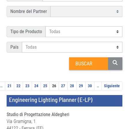
Nombre del Partner
Tipo de Producto
País
..
21
22
23
24
25
26
27
28
29
30
..
Siguiente
Engineering Lighting Planner (E-LP)
Studio di Progettazione Aldegheri
Via Gramigna, 1
44122 - Ferrara (FE)