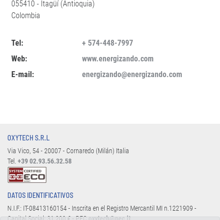
055410 - Itagüí (Antioquia)
Colombia
Tel:
+ 574-448-7997
Web:
www.energizando.com
E-mail:
energizando@energizando.com
OXYTECH S.R.L
Via Vico, 54 - 20007 - Cornaredo (Milán) Italia
Tel.
+39 02.93.56.32.58
DATOS IDENTIFICATIVOS
N.I.F.: IT-08413160154 - Inscrita en el Registro Mercantil MI n.1221909 -
Capital Social: 31.200 € - PEC
oxytech@pec.it