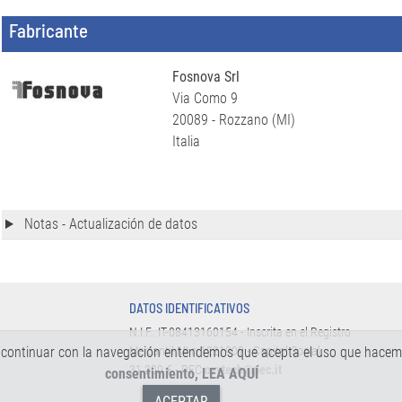
Fabricante
Fosnova Srl
Via Como 9
20089 - Rozzano (MI)
Italia
Notas - Actualización de datos
DATOS IDENTIFICATIVOS
N.I.F.: IT-08413160154 - Inscrita en el Registro
 Al continuar con la navegación entendemos que acepta el uso que hacem
Mercantil MI n.1221909 - Capital Social:
31.200 € - PEC
oxytech@pec.it
consentimiento, LEA AQUÍ
ACEPTAR