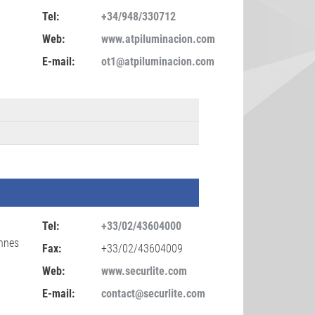
Tel:
+34/948/330712
Web:
www.atpiluminacion.com
E-mail:
ot1@atpiluminacion.com
Tel:
+33/02/43604000
ennes
Fax:
+33/02/43604009
Web:
www.securlite.com
E-mail:
contact@securlite.com