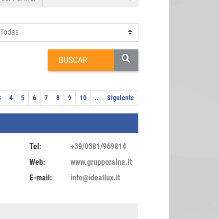
3
4
5
6
7
8
9
10
..
Siguiente
Tel:
+39/0381/969814
Web:
www.grupporaina.it
E-mail:
info@ideallux.it