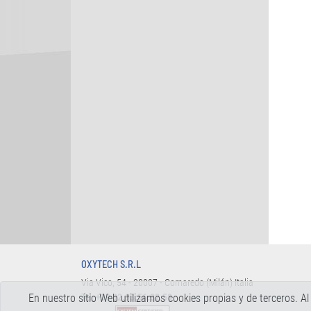
OXYTECH S.R.L
Via Vico, 54 - 20007 - Cornaredo (Milán) Italia
En nuestro sitio Web utilizamos cookies propias y de terceros.
Tel.
+39 02.93.56.32.58