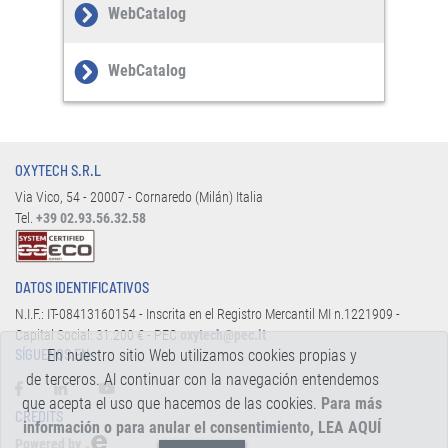
WebCatalog
WebCatalog
OXYTECH S.R.L
Via Vico, 54 - 20007 - Cornaredo (Milán) Italia
Tel.
+39 02.93.56.32.58
DATOS IDENTIFICATIVOS
N.I.F.: IT-08413160154 - Inscrita en el Registro Mercantil MI n.1221909 -
Capital Social: 31.200 € - PEC
oxytech@pec.it
En nuestro sitio Web utilizamos cookies propias y
SÍGUENOS EN:
de terceros. Al continuar con la navegación entendemos
que acepta el uso que hacemos de las cookies.
Para más
CREDITS
información o para anular el consentimiento, LEA AQUÍ
Powered by