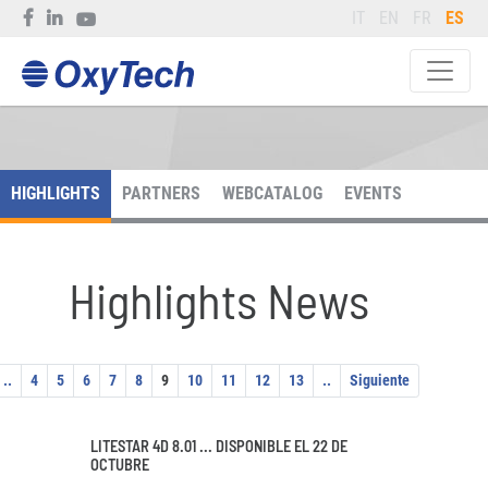
IT
EN
FR
ES
HIGHLIGHTS
PARTNERS
WEBCATALOG
EVENTS
Highlights News
..
4
5
6
7
8
9
10
11
12
13
..
Siguiente
LITESTAR 4D 8.01 ... DISPONIBLE EL 22 DE
OCTUBRE