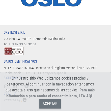
OXYTECH S.R.L
Via Vico, 54 - 20007 - Cornaredo (Milán) Italia
Tel.
+39 02.93.56.32.58
DATOS IDENTIFICATIVOS
N.I.F.: IT-08413160154 - Inscrita en el Registro Mercantil MI n.1221909 -
Capital Social: 31.200 € - PEC
oxytech@pec.it
En nuestro sitio Web utilizamos cookies propias y
SÍGUENOS EN:
de terceros. Al continuar con la navegación entendemos
que acepta el uso que hacemos de las cookies.
Para más
CREDITS
información o para anular el consentimiento, LEA AQUÍ
Powered by
ACEPTAR