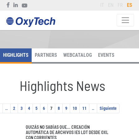
IT
EN
FR
ES
HIGHLIGHTS
PARTNERS
WEBCATALOG
EVENTS
Highlights News
..
2
3
4
5
6
7
8
9
10
11
..
Siguiente
QUIZÁS NO SABÍAS QUE... CREACIÓN
AUTOMÁTICA DE ARCHIVOS IES LDT DESDE OXL
CON CORRIENTES