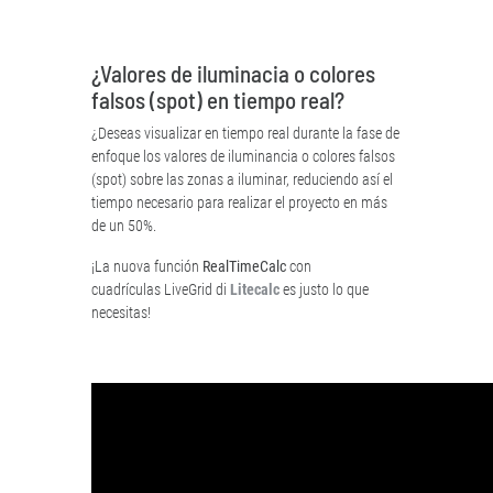
¿Valores de iluminacia o colores
falsos (spot) en tiempo real?
¿Deseas visualizar en tiempo real durante la fase de
enfoque los valores de iluminancia o colores falsos
(spot) sobre las zonas a iluminar, reduciendo así el
tiempo necesario para realizar el proyecto en más
de un 50%.
¡La nuova función
RealTimeCalc
con
cuadrículas LiveGrid di
Litecalc
es justo lo que
necesitas!