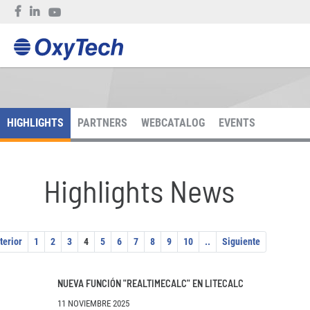
HIGHLIGHTS
PARTNERS
WEBCATALOG
EVENTS
Highlights News
terior
1
2
3
4
5
6
7
8
9
10
..
Siguiente
NUEVA FUNCIÓN "REALTIMECALC" EN LITECALC
11 NOVIEMBRE 2025