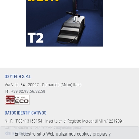
OXYTECH S.R.L
Via Vico, 54 - 20007 - Cornaredo (Milán) Italia
Tel.
+39 02.93.56.32.58
DATOS IDENTIFICATIVOS
N.I.F.: IT-08413160154 - Inscrita en el Registro Mercantil MI n.1221909 -
Capital Social: 31.200 € - PEC
oxytech@pec.it
En nuestro sitio Web utilizamos cookies propias y
SÍGUENOS EN: