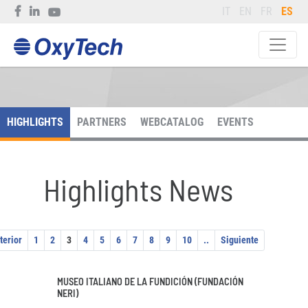
IT
EN
FR
ES
HIGHLIGHTS
PARTNERS
WEBCATALOG
EVENTS
Highlights News
terior
1
2
3
4
5
6
7
8
9
10
..
Siguiente
MUSEO ITALIANO DE LA FUNDICIÓN (FUNDACIÓN
NERI)