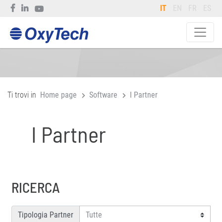
IT
EN
FR
ES
Ti trovi in
Home page
Software
I Partner
I Partner
RICERCA
Tipologia Partner