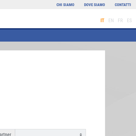
CHI SIAMO
DOVE SIAMO
CONTATTI
IT
EN
FR
ES
rtner