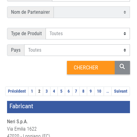
Nom de Partenairer
Type de Produit
Pays
Précédent
1
2
3
4
5
6
7
8
9
10
..
Suivant
Fabricant
Neri S.p.A.
Via Emilia 1622
47020 - Longiano (FC)